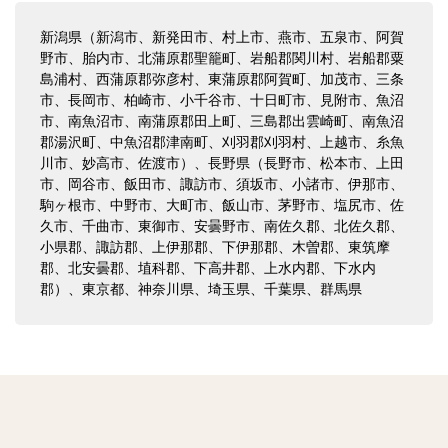
新潟県（新潟市、新発田市、村上市、燕市、五泉市、阿賀
野市、胎内市、北蒲原郡聖籠町、岩船郡関川村、岩船郡粟
島浦村、西蒲原郡弥彦村、東蒲原郡阿賀町、加茂市、三条
市、長岡市、柏崎市、小千谷市、十日町市、見附市、魚沼
市、南魚沼市、南蒲原郡田上町、三島郡出雲崎町、南魚沼
郡湯沢町、中魚沼郡津南町、刈羽郡刈羽村、上越市、糸魚
川市、妙高市、佐渡市）、長野県（長野市、松本市、上田
市、岡谷市、飯田市、諏訪市、須坂市、小諸市、伊那市、
駒ヶ根市、中野市、大町市、飯山市、茅野市、塩尻市、佐
久市、千曲市、東御市、安曇野市、南佐久郡、北佐久郡、
小県郡、諏訪郡、上伊那郡、下伊那郡、木曽郡、東筑摩
郡、北安曇郡、埴科郡、下高井郡、上水内郡、下水内
郡）、東京都、神奈川県、埼玉県、千葉県、群馬県