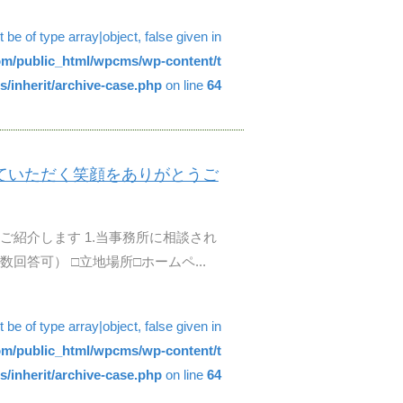
be of type array|object, false given in
com/public_html/wpcms/wp-content/t
/inherit/archive-case.php
on line
64
ていただく笑顔をありがとうご
ご紹介します 1.当事務所に相談され
回答可） □立地場所□ホームペ...
be of type array|object, false given in
com/public_html/wpcms/wp-content/t
/inherit/archive-case.php
on line
64