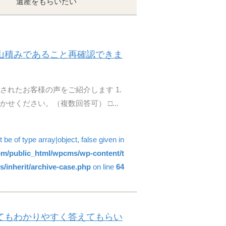
遺産をもらいたい
山積みであること再確認できま
されたお客様の声をご紹介します 1.
せください。（複数回答可） □...
be of type array|object, false given in
com/public_html/wpcms/wp-content/t
/inherit/archive-case.php
on line
64
てもわかりやすく答えてもらい