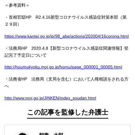
＜参考資料＞
・首相官邸
HP
R2.4.16
新型コロナウイルス感染症対策本部（第
２９回）
https://www.kantei.go.jp/jp/98_abe/actions/202004/16corona.html
・法務局
HP
2020.4.8
【新型コロナウイルス感染症関連情報】登
記完了予定日について
http://houmukyoku.moj.go.jp/homu/page_000001_00005.html
・法務省
HP
法務局（支局を含む）において人権相談をされる方
へ
http://www.moj.go.jp/JINKEN/index_soudan.html
この記事を監修した弁護士