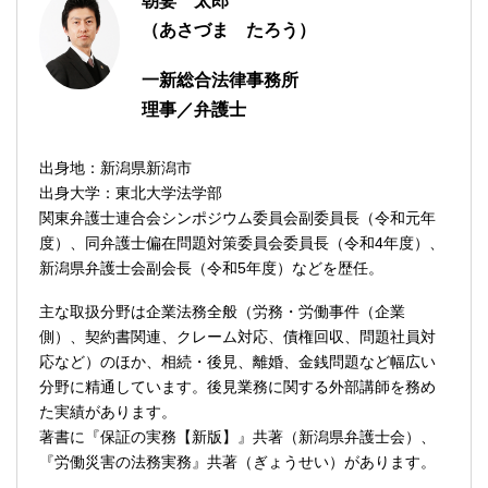
朝妻 太郎
（あさづま たろう）
一新総合法律事務所
理事／弁護士
出身地：新潟県新潟市
出身大学：東北大学法学部
関東弁護士連合会シンポジウム委員会副委員長（令和元年
度）、同弁護士偏在問題対策委員会委員長（令和4年度）、
新潟県弁護士会副会長（令和5年度）などを歴任。
主な取扱分野は企業法務全般（労務・労働事件（企業
側）、契約書関連、クレーム対応、債権回収、問題社員対
応など）のほか、相続・後見、離婚、金銭問題など幅広い
分野に精通しています。後見業務に関する外部講師を務め
た実績があります。
著書に『保証の実務【新版】』共著（新潟県弁護士会）、
『労働災害の法務実務』共著（ぎょうせい）があります。