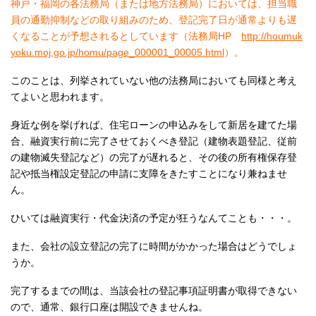
神戸・福岡の各法務局（または地方法務局）においては、担当職
員の通勤抑制などの取り組みのため、登記完了日が通常よりも遅
くなることが予想されるとしています（法務局HP
http://houmuk
yoku.moj.go.jp/homu/page_000001_00005.html
）。
このことは、列挙されていない他の法務局においても同様と考え
てよいと思われます。
身近な例を挙げれば、住宅ローンの申込みをして新居を建てた場
合、融資実行前に完了させておくべき登記（建物表題登記、従前
の建物滅失登記など）の完了が遅れると、その後の所有権保存登
記や抵当権設定登記の申請に支障をきたすことになり兼ねませ
ん。
ひいては融資実行・代金決済の予定が狂うなんてことも・・・。
また、会社の設立登記の完了に時間がかかった場合はどうでしょ
うか。
完了するまでの間は、当該会社の登記事項証明書が取得できない
ので、通常、銀行口座は開設できませんね。