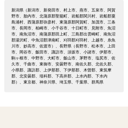
新潟県（新潟市、新発田市、村上市、燕市、五泉市、阿賀
野市、胎内市、北蒲原郡聖籠町、岩船郡関川村、岩船郡粟
島浦村、西蒲原郡弥彦村、東蒲原郡阿賀町、加茂市、三条
市、長岡市、柏崎市、小千谷市、十日町市、見附市、魚沼
市、南魚沼市、南蒲原郡田上町、三島郡出雲崎町、南魚沼
郡湯沢町、中魚沼郡津南町、刈羽郡刈羽村、上越市、糸魚
川市、妙高市、佐渡市）、長野県（長野市、松本市、上田
市、岡谷市、飯田市、諏訪市、須坂市、小諸市、伊那市、
駒ヶ根市、中野市、大町市、飯山市、茅野市、塩尻市、佐
久市、千曲市、東御市、安曇野市、南佐久郡、北佐久郡、
小県郡、諏訪郡、上伊那郡、下伊那郡、木曽郡、東筑摩
郡、北安曇郡、埴科郡、下高井郡、上水内郡、下水内
郡）、東京都、神奈川県、埼玉県、千葉県、群馬県