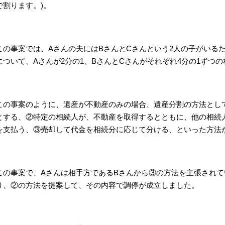
で割ります。)。
この事案では、Aさんの夫にはBさんとCさんという2人の子がいる
について、Aさんが2分の1、BさんとCさんがそれぞれ4分の1ずつ
この事案のように、遺産が不動産のみの場合、遺産分割の方法とし
とする、②特定の相続人が、不動産を取得するとともに、他の相続
を支払う、③売却して代金を相続分に応じて分ける、といった方法
この事案で、Aさんは相手方であるBさんから③の方法を主張され
り、②の方法を提案して、その内容で調停が成立しました。