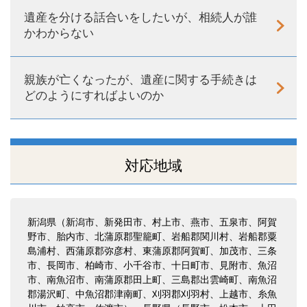
遺産を分ける話合いをしたいが、相続人が誰
かわからない
親族が亡くなったが、遺産に関する手続きは
どのようにすればよいのか
対応地域
新潟県（新潟市、新発田市、村上市、燕市、五泉市、阿賀
野市、胎内市、北蒲原郡聖籠町、岩船郡関川村、岩船郡粟
島浦村、西蒲原郡弥彦村、東蒲原郡阿賀町、加茂市、三条
市、長岡市、柏崎市、小千谷市、十日町市、見附市、魚沼
市、南魚沼市、南蒲原郡田上町、三島郡出雲崎町、南魚沼
郡湯沢町、中魚沼郡津南町、刈羽郡刈羽村、上越市、糸魚