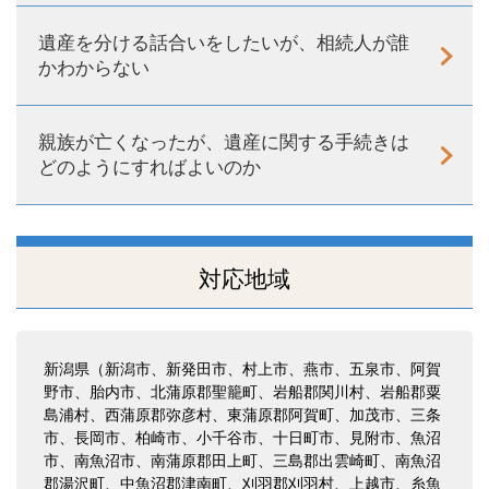
遺産を分ける話合いをしたいが、相続人が誰
かわからない
親族が亡くなったが、遺産に関する手続きは
どのようにすればよいのか
対応地域
新潟県（新潟市、新発田市、村上市、燕市、五泉市、阿賀
野市、胎内市、北蒲原郡聖籠町、岩船郡関川村、岩船郡粟
島浦村、西蒲原郡弥彦村、東蒲原郡阿賀町、加茂市、三条
市、長岡市、柏崎市、小千谷市、十日町市、見附市、魚沼
市、南魚沼市、南蒲原郡田上町、三島郡出雲崎町、南魚沼
郡湯沢町、中魚沼郡津南町、刈羽郡刈羽村、上越市、糸魚